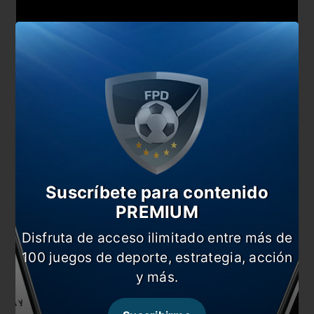
Suscríbete para contenido
PREMIUM
También te puede interesar
Disfruta de acceso ilimitado entre más de
Paraguay vs Bolivia: duelo de necesidades
opuestas
100 juegos de deporte, estrategia, acción
y más.
Berizzo: «Es un premio a la insistencia»
La Albirroja de Berizzo quiere dar el golpe en