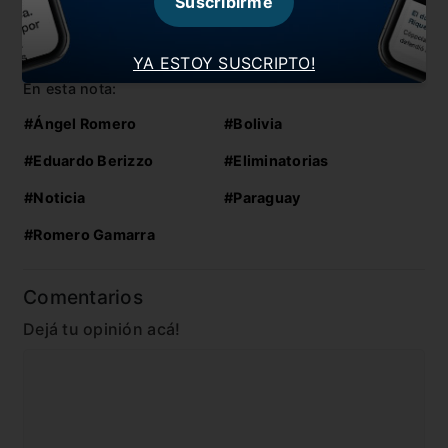
Suscribirme
Venezuela
Berizzo: «Debemos seguir apostando por jugar»
YA ESTOY SUSCRIPTO!
En esta nota:
#Ángel Romero
#Bolivia
#Eduardo Berizzo
#Eliminatorias
#Noticia
#Paraguay
#Romero Gamarra
Comentarios
Dejá tu opinión acá!