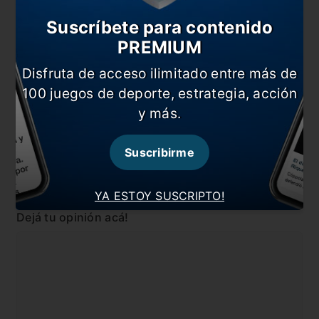
Así, así gana Madrid
Suscríbete para contenido
El Valencia goleó al Real Madrid
PREMIUM
Disfruta de acceso ilimitado entre más de
En esta nota:
100 juegos de deporte, estrategia, acción
#Internacional
#La Liga
y más.
#Noticia
#Real Madrid
#Zidane
Suscribirme
Comentarios
YA ESTOY SUSCRIPTO!
Dejá tu opinión acá!