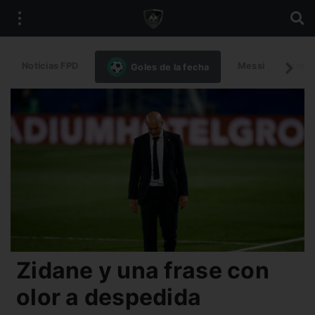
Noticias FPD
Messi
Intern
Goles de la fecha
Zidane y una frase con
olor a despedida