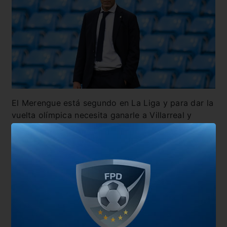
El Merengue está segundo en La Liga y para dar la
vuelta olímpica necesita ganarle a Villarreal y
esperar que Atlético de Madrid iguale o pierda
frente a Valladolid. ¿Será la última batalla del
francés en el club blanco?
También te puede interesar
Baja sensible para Zidane para el final del
campeonato
Póker de bajas en el Real Madrid para el clásico