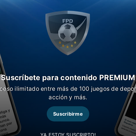
n el plano internacional donde debe
 en el segundo puesto con 4 unidades,
c.
Suscríbete para contenido PREMIUM
ceso ilimitado entre más de 100 juegos de depor
acción y más.
Suscribirme
YA ESTOY SUSCRIPTO!
puntero de cada zona, no puede