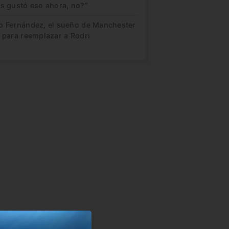
es gustó eso ahora, no?”
o Fernández, el sueño de Manchester
 para reemplazar a Rodri