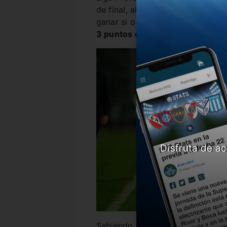
de final, ahora pone su cabeza e
ganar si o si.
En el grupo marcha
3 puntos detrás del líder Emele
Disfruta de ac
Sabiendo que sólo clasifica el 