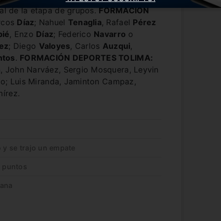
nal de la etapa de grupos.
FORMACIÓN
rcos
Díaz
; Nahuel
Tenaglia
, Rafael
Pérez
pié
, Enzo
Díaz
; Federico
Navarro
o
ez
; Diego
Valoyes
, Carlos
Auzqui
,
ntos
.
FORMACIÓN DEPORTES TOLIMA:
n, John Narváez, Sergio Mosquera, Leyvin
illo; Luis Miranda, Jaminton Campaz,
írez.
o y se trajo un empate
s puntos
cana