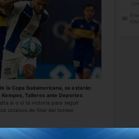
“¿L
Enz
City
 de la Copa Sudamericana, se estarán
o Kempes, Talleres ante Deportes
ta si o si la victoria para seguir
 los octavos de final del torneo
e semana ante Lanús por la Copa de la
nsiguiendo la clasificación a los cuartos