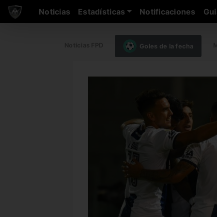
Noticias
Estadísticas
Notificaciones
Gui
Noticias FPD
M
Goles de la fecha