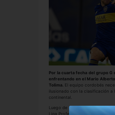
Por la cuarta fecha del grupo G
enfrentando en el Mario Albert
Tolima.
El equipo cordobés necesi
ilusionado con la clasificación a
continental.
Luego de haber perdido el fin d
Liga Profesional, pero aún así co