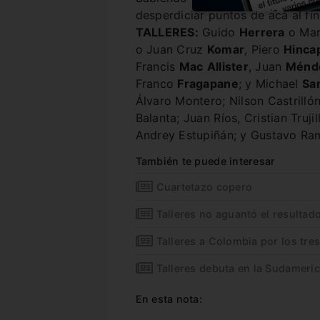
desperdiciar puntos de acá al fi
TALLERES:
Guido
Herrera
o Ma
o Juan Cruz
Komar
, Piero
Hinca
Francis
Mac
Allister
, Juan
Ménd
Franco
Fragapane
; y Michael
Sa
Álvaro Montero; Nilson Castrilló
Balanta; Juan Ríos, Cristian Truj
Andrey Estupiñán; y Gustavo Ram
También te puede interesar
Cuartetazo copero
Talleres no aguantó el resultad
Talleres a Colombia por los tre
Talleres debuta en la Sudameri
En esta nota: