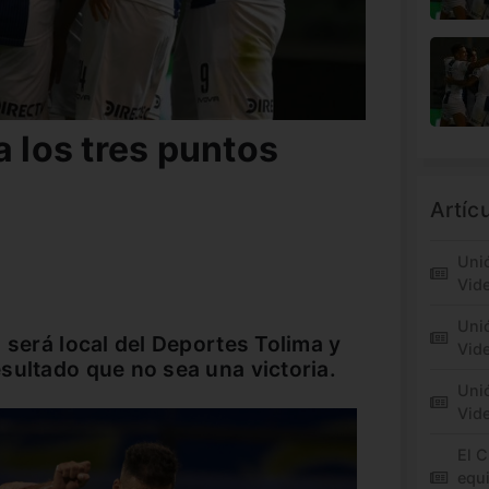
a los tres puntos
Artíc
Unió
Vid
Unió
 será local del Deportes Tolima y
Vide
sultado que no sea una victoria.
Unió
Vid
El C
equi