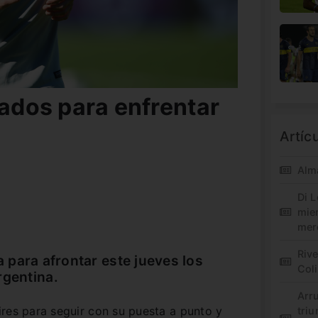
tados para enfrentar
Artíc
Alm
Di L
mie
mer
Riv
 para afrontar este jueves los
Col
rgentina.
Arr
res para seguir con su puesta a punto y
triu