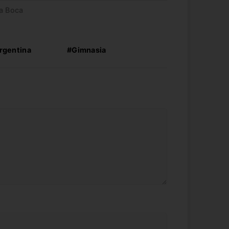
 a Boca
rgentina
#Gimnasia