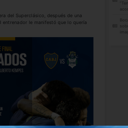
“Te
aco
era del Superclásico, después de una
Boc
l entrenador le manifestó que lo quería
sob
ima