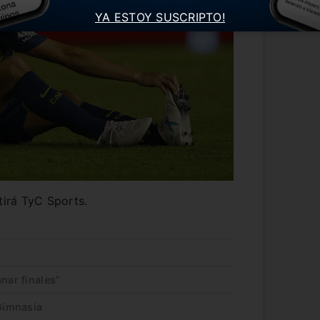
YA ESTOY SUSCRIPTO!
tirá TyC Sports.
nar finales”
 Gimnasia