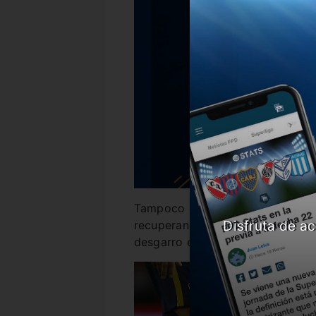
Tampoco estarán por lesión
Olaz
Disfruta de ac
recuperando de un problema musc
desgarro el pasado domingo ante