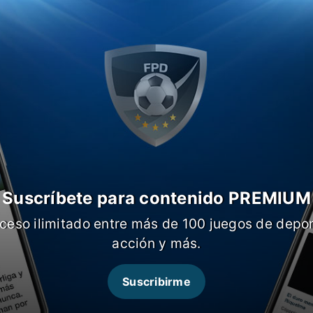
Suscríbete para contenido PREMIUM
a y Jara.
El lateral izquierdo se está
ceso ilimitado entre más de 100 juegos de depor
ular y el ex Estudiantes padeció un
 River.
acción y más.
Suscribirme