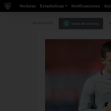
Noticias
Estadísticas
Notificaciones
Gui
Noticias FPD
M
Goles de la fecha