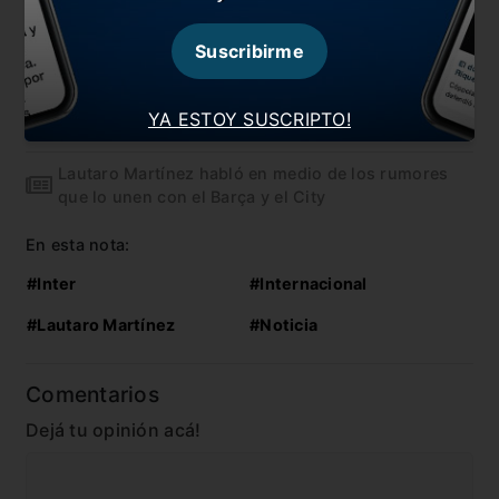
“Hoy no hay negociación con Barcelona, Lautaro
Suscribirme
Martínez está feliz en el Inter”
Guardiola busca robarle a Lautaro Martínez al
YA ESTOY SUSCRIPTO!
Barcelona
Lautaro Martínez habló en medio de los rumores
que lo unen con el Barça y el City
En esta nota:
#Inter
#Internacional
#Lautaro Martínez
#Noticia
Comentarios
Dejá tu opinión acá!