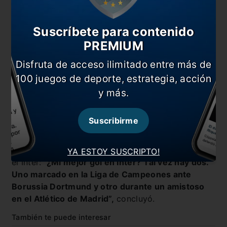
Suscríbete para contenido
PREMIUM
Disfruta de acceso ilimitado entre más de
100 juegos de deporte, estrategia, acción
y más.
Suscribirme
Para finalizar, los periodistas le consultaron sobre
cual había sido para el su mejor gol hasta ahora en
YA ESTOY SUSCRIPTO!
el Inter:
“¿Mi mejor gol en Inter?
Tal vez hay dos.
Uno marcado en la Liga de Campeones ante
Borussia Dortmund y otro durante un amistoso
en el Atlético de Madrid”,
concluyó.
También te puede interesar