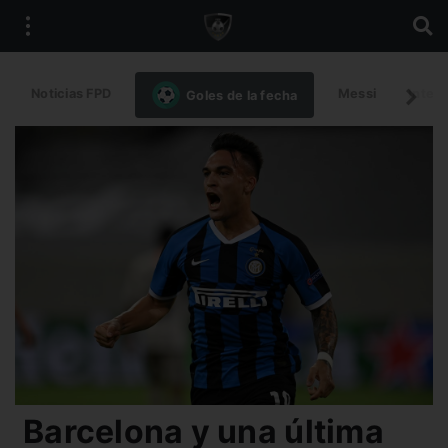
Noticias FPD
Messi
Intern
Goles de la fecha
Barcelona y una última