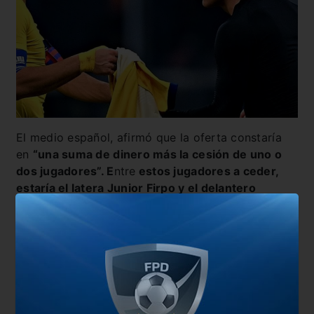
El medio español, afirmó que la oferta constaría
en
“una suma de dinero más la cesión de uno o
dos jugadores”. E
ntre
estos jugadores a ceder,
estaría el latera Junior Firpo y el delantero
uruguayo Luis Suárez.
Aunque, que el pase de
Suárez a la Juventus se haya caído, desalienta un
poco esta posibilidad.