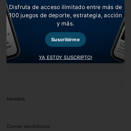
#Noticia
#River
Disfruta de acceso ilimitado entre más de
#Tapia
100 juegos de deporte, estrategia, acción
y más.
Comentarios
Dejá tu opinión acá!
Suscribirme
YA ESTOY SUSCRIPTO!
Nombre
Correo electrónico