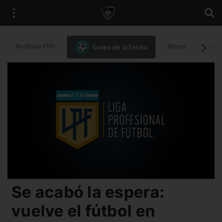
Noticias FPD
Messi
Intern
Goles de la fecha
Se acabó la espera:
vuelve el fútbol en