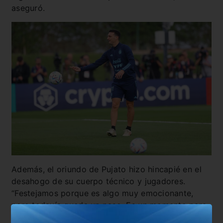
aseguró.
Además, el oriundo de Pujato hizo hincapié en el
desahogo de su cuerpo técnico y jugadores.
“Festejamos porque es algo muy emocionante,
pero todavía queda un paso. Es un momento para
disfrutar, pero ya tenemos que pensar en lo que