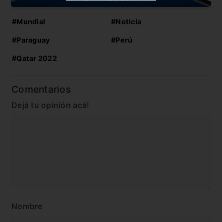
#Croacia
#Lionel Scaloni
#Mundial
#Noticia
#Paraguay
#Perú
#Qatar 2022
Comentarios
Dejá tu opinión acá!
Nombre