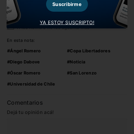
Suscribirme
Un nuevo dolor de cabeza para Diego Dabove
Soso le da forma al San Lorenzo versión 2020/21
YA ESTOY SUSCRIPTO!
“A los Romero no los aguanto más”
En esta nota:
#Ángel Romero
#Copa Libertadores
#Diego Dabove
#Noticia
#Óscar Romero
#San Lorenzo
#Universidad de Chile
Comentarios
Dejá tu opinión acá!