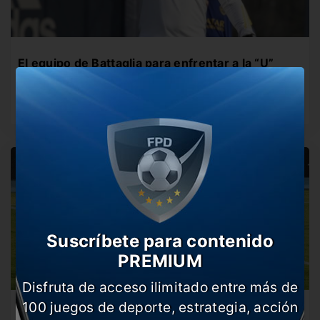
El equipo de Battaglia para enfrentar a la “U”
El DT de Boca tiene todo definido para disputar su
segundo amistoso…
Suscríbete para contenido
PREMIUM
Disfruta de acceso ilimitado entre más de
100 juegos de deporte, estrategia, acción
San Lorenzo, a todo o nada en una nueva noche