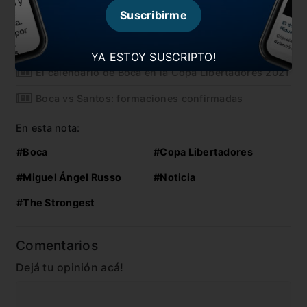
Suscribirme
The Strongest vs Boca: formaciones confirmadas
La lista de Boca para viajar a Bolivia
YA ESTOY SUSCRIPTO!
El calendario de Boca en la Copa Libertadores 2021
Boca vs Santos: formaciones confirmadas
En esta nota:
#Boca
#Copa Libertadores
#Miguel Ángel Russo
#Noticia
#The Strongest
Comentarios
Dejá tu opinión acá!