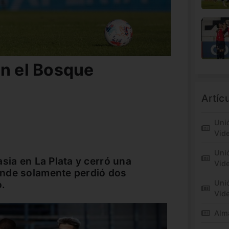
en el Bosque
Artíc
Unió
Vid
Unió
sia en La Plata y cerró una
Vide
nde solamente perdió dos
o.
Unió
Vid
Alm