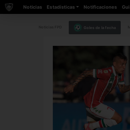
Noticias
Estadísticas
Notificaciones
Gui
Noticias FPD
M
Goles de la fecha