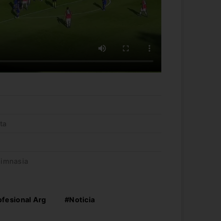
ta
Gimnasia
ofesional Arg
#Noticia