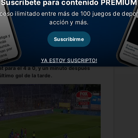
Suscríbete para contenido PREMIUM
ceso ilimitado entre más de 100 juegos de depor
acción y más.
Suscribirme
nquilo hasta que a los 32 minutos, los
res por la expulsión de Melluso. A partir
YA ESTOY SUSCRIPTO!
quinta a fondo y destrozó la defensa de
at para el 4 a 0, y un minuto después
ltimo gol de la tarde.