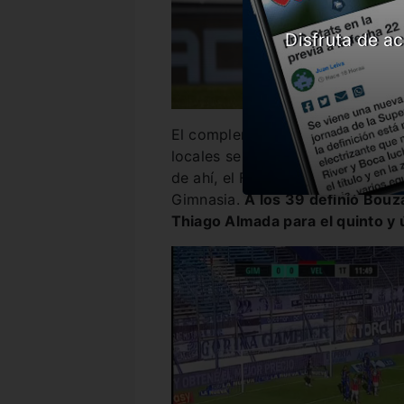
Disfruta de ac
El complemento transcurriría tra
locales se quedarían con 10 homb
de ahí, el Fortín volvió a poner 
Gimnasia.
A los 39 definió Bouz
Thiago Almada para el quinto y ú