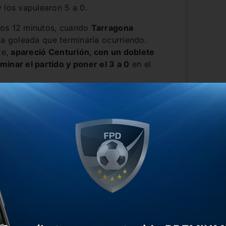
 los vapulearon 5 a 0.
los 12 minutos, cuando
Tarragona
a goleada que terminaría ocurriendo.
te,
apareció Centurión, con un doblete
inar el partido y poner el 3 a 0
en el