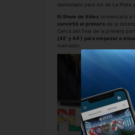
demasiado para los de La Plata y
El Show de Vélez
comenzaría a 
convirtió el primero
de la extens
Cerca del final de la primera par
(42′ y 44′) para empezar a encam
marcador.