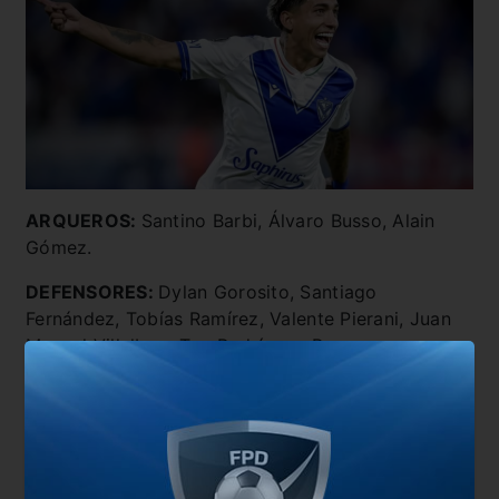
ARQUEROS:
Santino Barbi, Álvaro Busso, Alain
Gómez.
DEFENSORES:
Dylan Gorosito, Santiago
Fernández, Tobías Ramírez, Valente Pierani, Juan
Manuel Villalba y Teo Rodríguez Pagano.
VOLANTES Y DELANTEROS:
Milton Delgado,
Tobías Andrada, Valentino Acuña, Santino
Andino, Ian Subiabre y Maher Carrizo .
También te puede interesar