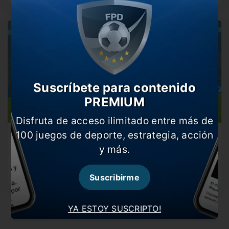
Suscríbete para contenido
PREMIUM
Disfruta de acceso ilimitado entre más de
100 juegos de deporte, estrategia, acción
Argentina va por los cuartos de final en el
Mundial Sub 20
y más.
El equipo de Mascherano enfrentará esta tarde a Nigeria.
Repasá todos los…
Suscribirme
YA ESTOY SUSCRIPTO!