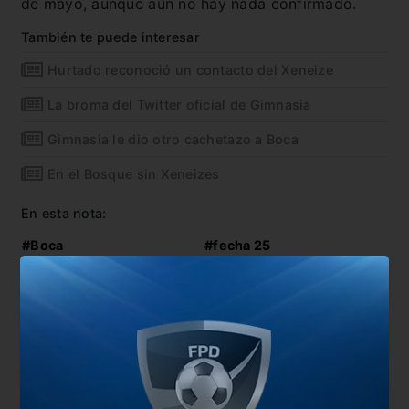
de mayo, aunque aún no hay nada confirmado.
También te puede interesar
Hurtado reconoció un contacto del Xeneize
La broma del Twitter oficial de Gimnasia
Gimnasia le dio otro cachetazo a Boca
En el Bosque sin Xeneizes
En esta nota:
#Boca
#fecha 25
#Gimnasia
Comentarios
Dejá tu opinión acá!