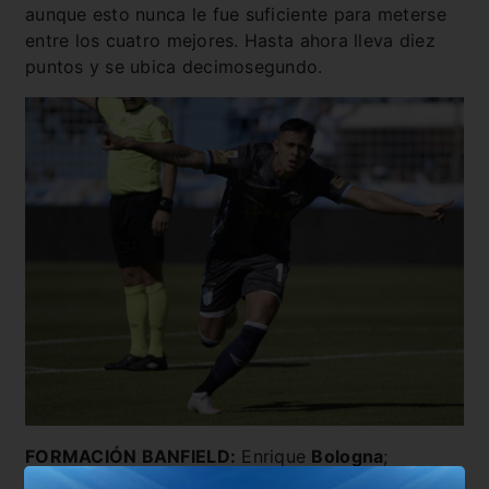
aunque esto nunca le fue suficiente para meterse
entre los cuatro mejores. Hasta ahora lleva diez
puntos y se ubica decimosegundo.
FORMACIÓN BANFIELD:
Enrique
Bologna
;
Emanuel
Coronel
, Alejandro
Maciel
,