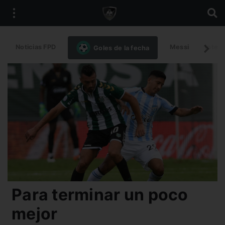
Noticias FPD
Messi
Intern
Goles de la fecha
Para terminar un poco
mejor