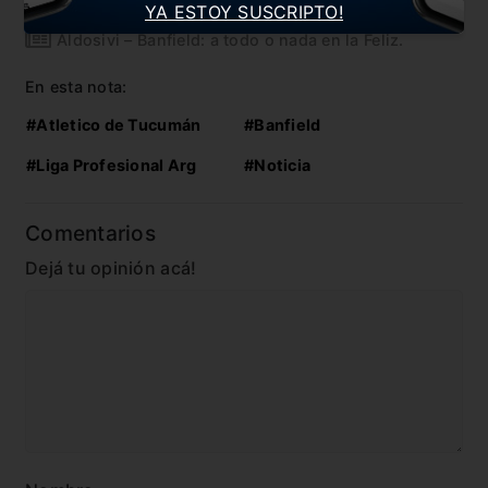
YA ESTOY SUSCRIPTO!
Aldosivi – Banfield: a todo o nada en la Feliz.
En esta nota:
#Atletico de Tucumán
#Banfield
#Liga Profesional Arg
#Noticia
Comentarios
Dejá tu opinión acá!