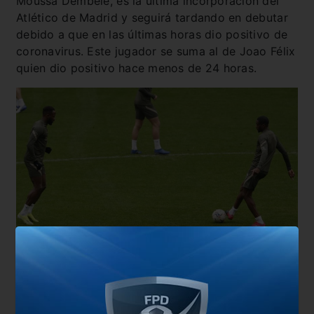
Moussa Dembélé, es la última incorporación del
Atlético de Madrid y seguirá tardando en debutar
debido a que en las últimas horas dio positivo de
coronavirus. Este jugador se suma al de Joao Félix
quien dio positivo hace menos de 24 horas.
“Se encuentra aislado en su domicilio cumpliendo
las recomendaciones de las autoridades sanitarias
y del protocolo de LaLiga”, informó el club de la