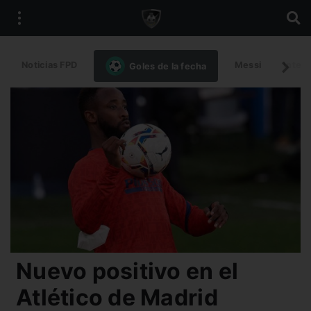
Noticias FPD
Messi
Intern
Goles de la fecha
Nuevo positivo en el
Atlético de Madrid