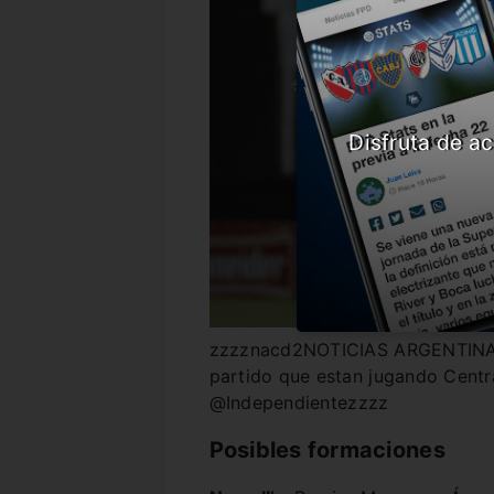
Disfruta de ac
zzzznacd2NOTICIAS ARGENTINAS
partido que estan jugando Centr
@Independientezzzz
Posibles formaciones