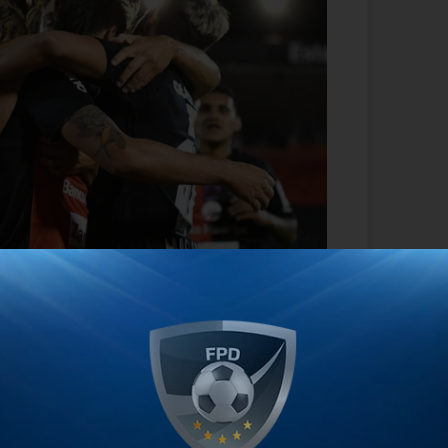
uscará conseguir sumar de atrás para no
onato y para eso pondrá lo mejor que
iendo en cuenta que el ganador de la
de la Zona Complementación A y se
udamericana 2022.