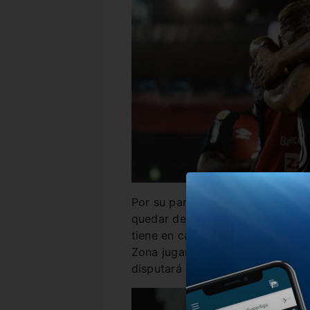
Por su parte, Central Córdoba b
quedar dentro de la Zona Campe
tiene en cancha. Sobre todo, ten
Zona jugará contra el ganador 
disputará un lugar en la Copa S