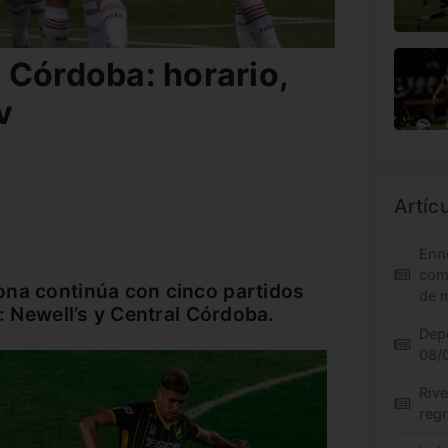
 Córdoba: horario,
v
Artíc
Enn
com
ona continúa con cinco partidos
de 
o: Newell’s y Central Córdoba.
Depo
08/0
Riv
regr