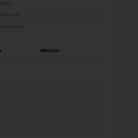
well’s
iones y Tv
a Fortaleza
s
#Noticia