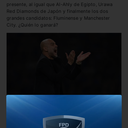
presente, al igual que Al-Ahly de Egipto, Urawa
Red Diamonds de Japón y finalmente los dos
grandes candidatos: Fluminense y Manchester
City. ¿Quién lo ganará?
En cuanto al calendario, Flu recién jugará el