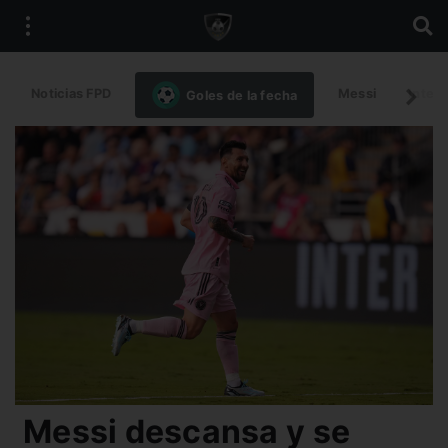
Noticias FPD
Messi
Intern
Goles de la fecha
Messi descansa y se