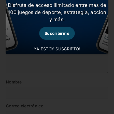
Disfruta de acceso ilimitado entre más de
#Noticia
100 juegos de deporte, estrategia, acción
y más.
Comentarios
Dejá tu opinión acá!
Suscribirme
YA ESTOY SUSCRIPTO!
Nombre
Correo electrónico