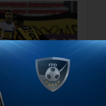
gía Miguel Ángel Russo enfrentó a The
 oro gracias a un gol tempranero de