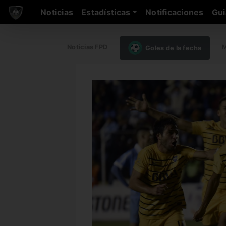
Noticias
Estadísticas
Notificaciones
Gui
Noticias FPD
M
Goles de la fecha