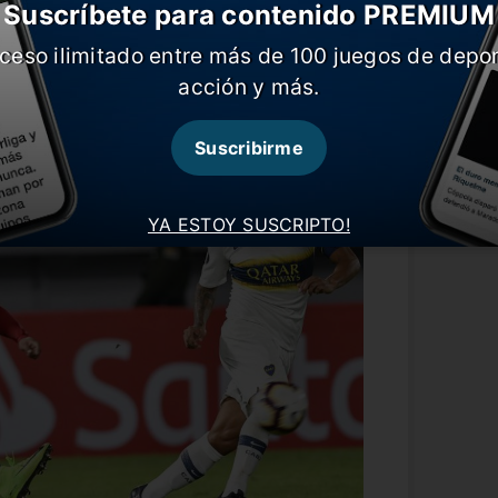
Suscríbete para contenido PREMIUM
ceso ilimitado entre más de 100 juegos de depor
ra compartió zona con Jorge Wilstermann
acción y más.
tó un empate sin goles. En ese entonces,
Suscribirme
YA ESTOY SUSCRIPTO!