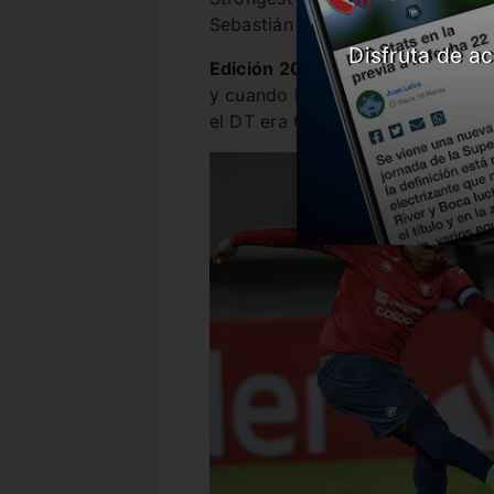
Sebastián Villa.
Disfruta de ac
Edición 2019:
el club de la Ribe
y cuando le tocó visitarlo resca
el DT era Gustavo Alfaro.