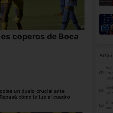
ces coperos de Boca
Artíc
Auz
Lor
jug
Kev
coles un duelo crucial ante
irá 
 Repasá cómo le fue al cuadro
Con
pod