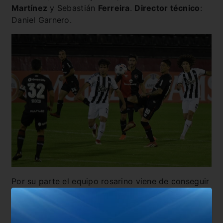
Martínez
y Sebastián
Ferreira
.
Director técnico
:
Daniel Garnero.
Por su parte el equipo rosarino viene de conseguir
un triunfo agónico ante Palestino en Chile lo que
significó los primeros tres puntos en el torneo.
Ahora que ya viene envalentonado, querrá volver a