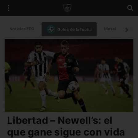
Noticias FPD
Messi
Intern
Goles de la fecha
Libertad – Newell’s: el
que gane sigue con vida