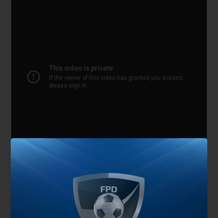
En los penales, Romero infló el pecho, recibió cada
palabra del Jefecito y contuvo dos disparos: a
Vlaar y Sneijder, mientras que la Albiceleste
convirtió todos y volvió a jugar una final