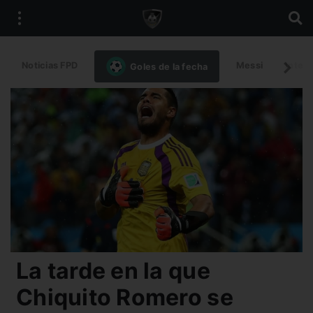
Noticias FPD
Messi
Intern
Goles de la fecha
La tarde en la que
Chiquito Romero se