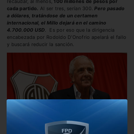
recaudar, al menos,
100 millones de pesos por
cada partido.
Al ser tres, serían 300.
Pero pasado
a dólares, tratándose de un certamen
internacional, el Millo dejará en el camino
4.700.000 USD
. Es por eso que la dirigencia
encabezada por Rodoldo D’Onofrio apelará el fallo
y buscará reducir la sanción.