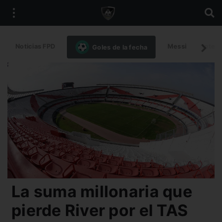
Noticias FPD
Messi
Intern
Goles de la fecha
La suma millonaria que
pierde River por el TAS