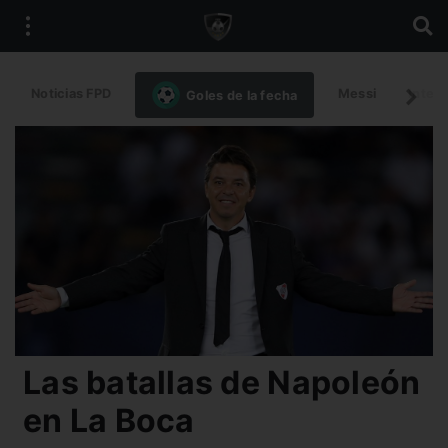
Noticias FPD
Messi
Intern
Goles de la fecha
Las batallas de Napoleón
en La Boca