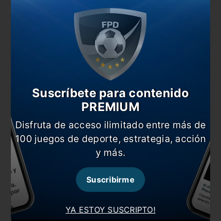
Y la última victoria de Gallardo en el Alberto J.
Armando fue por la Superliga 2018/19, un año
donde el Millo castigó al Xeneize en la Supercopa
Argentina en Mendoza (2-0), y en la final de la
Copa Libertadores. Pero en el cotejo
anteriormente mencionado, fue triunfo 2-0 con
tantos del Pity Martínez e Ignacio Scocco.
Suscríbete para contenido
PREMIUM
Disfruta de acceso ilimitado entre más de
100 juegos de deporte, estrategia, acción
y más.
Suscribirme
YA ESTOY SUSCRIPTO!