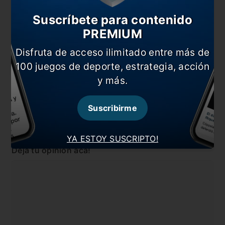
En la previa a los súper clásicos de Libertadores
Donofrio y Angelici tendrán una reunión
Suscríbete para contenido
PREMIUM
Cambios en la clasificación a la Libertadores y
Sudamericana 2021.
Disfruta de acceso ilimitado entre más de
100 juegos de deporte, estrategia, acción
En esta nota:
y más.
#Boca
#Noticia
#River
#TAS
Suscribirme
Comentarios
YA ESTOY SUSCRIPTO!
Dejá tu opinión acá!