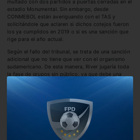
multado con dos partidos a puertas cerradas en el
estadio Monumental. Sin embargo, desde
CONMEBOL están averiguando con el TAS y
solicitándole que aclaren si dichos cotejos fueron
los ya cumplidos en 2019 o si es una sanción que
rige para el año actual.
Según el fallo del tribunal, se trata de una sanción
adicional que no tiene que ver con el organismo
sudamericano. De esta manera, River jugaría toda
la fase de grupos sin público, ya que debe una
fecha de suspensión por las bengalas en las
tribunas en la semifinal de ida en la Copa
Libertadores ante el Xeneize.
También te puede interesar
“Vamos por buen camino”
¿Mano de De la Cruz en la jugada previa al penal?