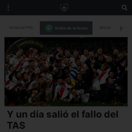
Noticias FPD
Messi
Intern
Goles de la fecha
Y un día salió el fallo del
TAS