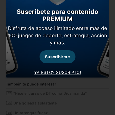
Suscríbete para contenido
PREMIUM
El plantel argentino partirá mañana a
Ryad,
capital
Disfruta de acceso ilimitado entre más de
de Arabia Saudita.
100 juegos de deporte, estrategia, acción
#SelecciónMayor
Después de almorzar, los
y más.
futbolistas de
@Argentina
, se acercaron a saludar
y sacarse fotos con los fanáticos albicelestes 🇦🇷
Suscribirme
pic.twitter.com/A5MouBKAsu
— Selección Argentina 🇦🇷 (@Argentina)
YA ESTOY SUSCRIPTO!
November 13, 2019
También te puede interesar
“Hice el curso de DT como Dios manda”
Una goleada aplastante
Un arranque fugaz