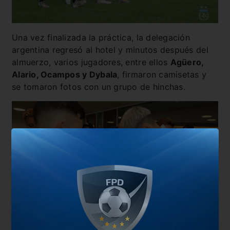
Una vez finalizada la práctica, la delegación
argentina regresó al hotel y minutos después del
almuerzo, varios jugadores, entre ellos
Agüero,
Alario, Ocampos y Dybala
, firmaron camisetas y
se tomaron fotos con un grupo de hinchas.