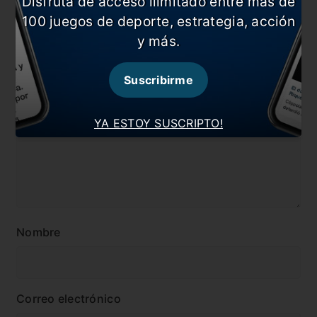
Disfruta de acceso ilimitado entre más de
100 juegos de deporte, estrategia, acción
#Scaloni
#Selección
y más.
Comentarios
Suscribirme
Dejá tu opinión acá!
YA ESTOY SUSCRIPTO!
Nombre
Correo electrónico