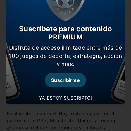
Suscríbete para contenido
PREMIUM
Disfruta de acceso ilimitado entre más de
100 juegos de deporte, estrategia, acción
y más.
En el grupo G, todo más que cerrado hace rato.
Suscribirme
Barcelona (15) y Juventus (12) sacaron una
holgada diferencia frente a Dinamo Kiev y
Ferencvaros. Estos dos últimos jugarán mano a
YA ESTOY SUSCRIPTO!
mano por el tercer puesto.
Finalmente, la zona H. Hay triple empate con 9
puntos entre PSG, Manchester United y Leipzig.
¿Cómo se define? Los franceses recibirán a