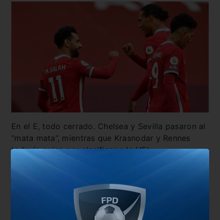
En el E, todo cerrado. Chelsea y Sevilla pasaron al
“mata mata”, mientras que Krasnodar y Rennes
todavía pujan por clasificar a la UEL.
En el F, también habrá que esperar. Sólo clasificó
el Dortmund (10) que cerrará la fase ante Zenit (1),
mientras que Lazio (9) y Brugge (7) se batirán a
duelo por el segundo puesto de la zona.