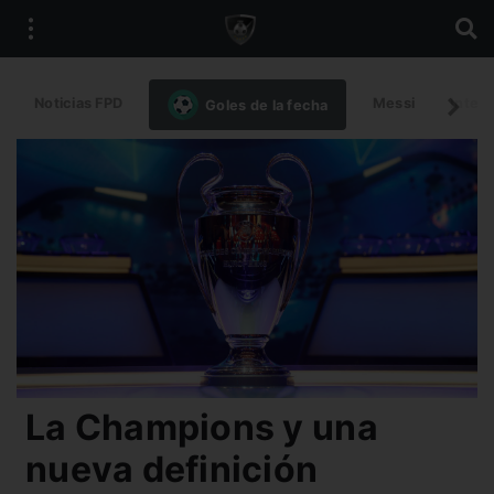
Noticias FPD
Messi
Intern
Goles de la fecha
La Champions y una
nueva definición