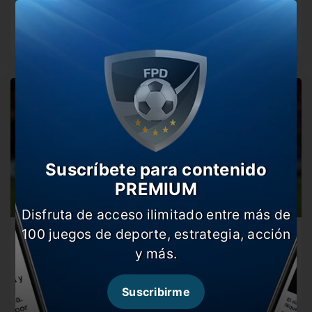
Bombazo: Tuchel se va del Bayern Munich
A menos de un año de su llegada, el DT anunció que…
Suscríbete para contenido
PREMIUM
Disfruta de acceso ilimitado entre más de
100 juegos de deporte, estrategia, acción
Real Madrid va a la carga por Alphonso Davies
y más.
El defensor todavía no renovó su contrato con el Bayern
Munich y…
Suscribirme