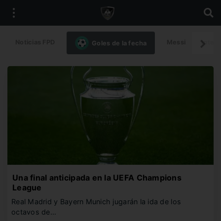
Noticias FPD
Messi
Intern
Goles de la fecha
Una final anticipada en la UEFA Champions
League
Real Madrid y Bayern Munich jugarán la ida de los
octavos de…