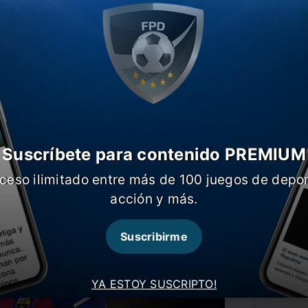
e no lo tendrá en cuenta y le mostró la
a en 2014/15 y logró ganar 12 títulos,
eague y un Mundial de Clubes.
smantelándose. Primero Neymar, ahora
Suscríbete para contenido PREMIUM
ceso ilimitado entre más de 100 juegos de depor
acción y más.
Suscribirme
YA ESTOY SUSCRIPTO!