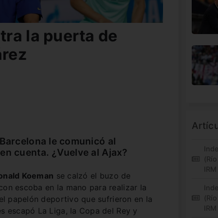
ra la puerta de
árez
Artíc
 Barcelona le comunicó al
Inde
en cuenta. ¿Vuelve al Ajax?
(Río
IRM
onald Koeman
se calzó el buzo de
con escoba en la mano para realizar la
Inde
(Río
 el papelón deportivo que sufrieron en la
IRM
es escapó La Liga, la Copa del Rey y