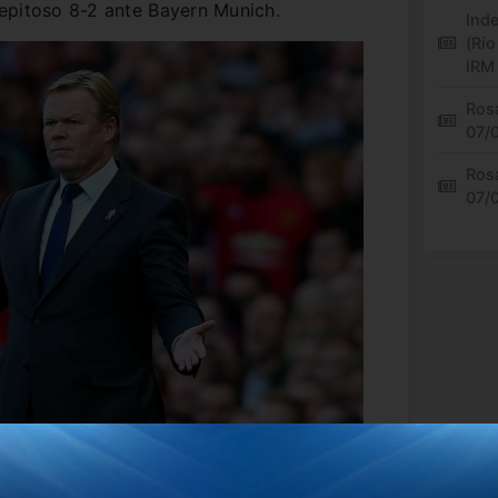
epitoso 8-2 ante Bayern Munich.
Inde
(Río
IRM
Rosa
07/
Rosa
07/
za del holandés es el uruguayo
Luis