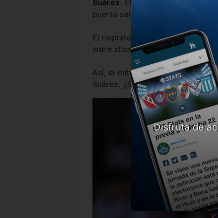
Suárez
. El entrenador le dijo qu
puerta salida del Blaugrana.
El rioplatense arribó al Barcelon
entre ellos la UEFA Champions L
Así, el mítico tridente sigue de
Suárez. ¿Sigue Messi?
Disfruta de ac