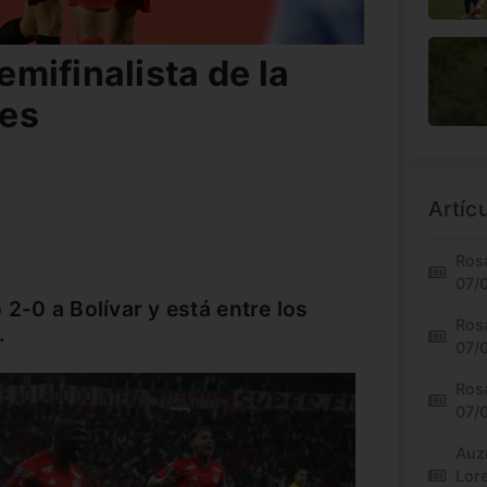
semifinalista de la
res
Artíc
Rosa
07/
2-0 a Bolívar y está entre los
Rosa
.
07/
Rosa
07/
Auz
Lor