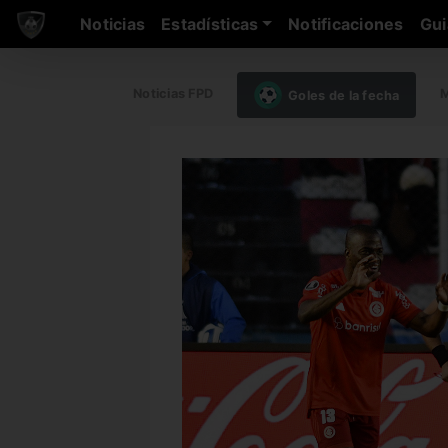
Noticias
Estadísticas
Notificaciones
Gui
Noticias FPD
M
Goles de la fecha