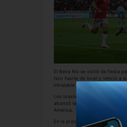
El Beira Rio se vistió de fiesta p
hizo fuerte de local y venció a 
intratable Enner Valencia.
Los brasileños alcanzaron un 3-0 
alcanzó la clasificación a las se
América.
En la próxima instancia, el conj