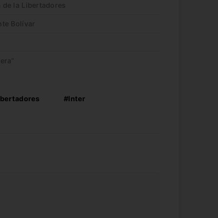
a de la Libertadores
nte Bolívar
era”
ibertadores
#Inter