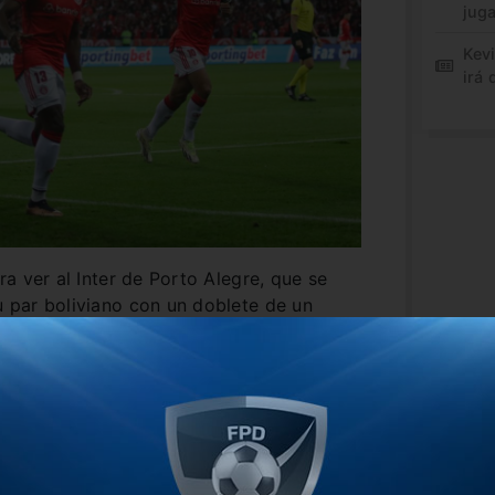
jug
Kev
irá 
ara ver al Inter de Porto Alegre, que se
su par boliviano con un doblete de un
en el global sobre el Bolívar y así
mifinales de la Copa Libertadores de
unto de Eduardo Coudet se medirá ante el