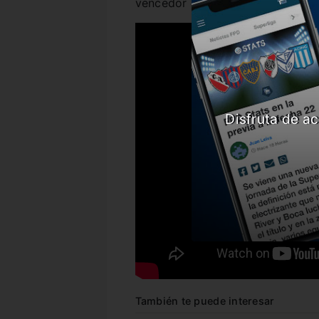
vencedor de Olimpia vs Fluminens
Disfruta de ac
También te puede interesar