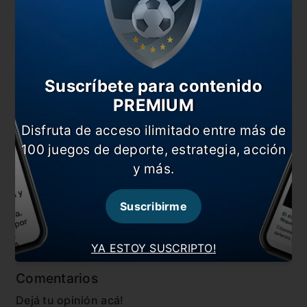
equipo dirigido por
José Mourinho
frente al
Niza
de Francia
en
Portugal
.
También te puede interesar
Dybala fue presentado en la Roma
Suscríbete para contenido
PREMIUM
Otro italiano que busca a Dybala
Disfruta de acceso ilimitado entre más de
Dybala es prioridad para Mourinho
100 juegos de deporte, estrategia, acción
¿Dybala se queda?
y más.
En esta nota:
Suscribirme
#Dybala
#Internacional
#Noticia
#Roma
YA ESTOY SUSCRIPTO!
Comentarios
Dejá tu opinión acá!