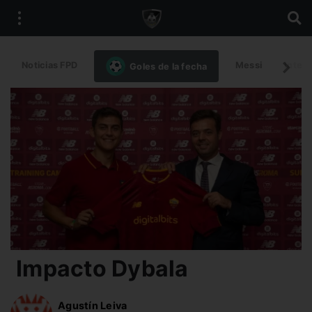
Noticias FPD
Messi
Intern
Goles de la fecha
Impacto Dybala
Agustín Leiva