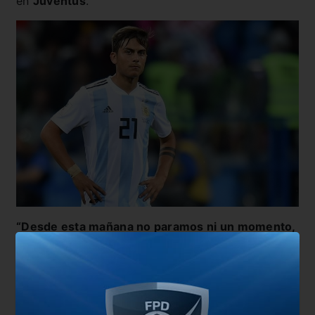
en
Juventus
.
“Desde esta mañana no paramos ni un momento,
no hemos hecho más que estampar camisetas
con su nombre”.
Comentó una de las vendedoras
de las tiendas oficiales.
Paulo
podría realizar su
debut con la camiseta de la
Roma
el próximo
sábado, en un partido amistoso que jugará el