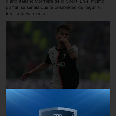
diario italiano Corrriere dello Sport. En el mismo
portal, se señala que la posibilidad de llegar al
Inter todavía existe.
Otro de los clubes que se encuentra interesado
en el mediocampista es el Manchester United.
Aunque el flamante entrenador,
Ten Hag
, le bajó el