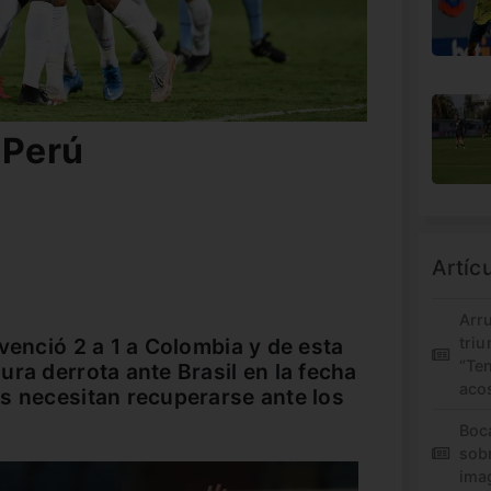
 Perú
Artíc
Arr
venció 2 a 1 a Colombia y de esta
triu
“Te
ura derrota ante Brasil en la fecha
aco
s necesitan recuperarse ante los
Boc
sob
ima