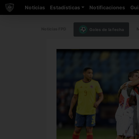
Noticias
Estadísticas
Notificaciones
Gui
Noticias FPD
M
Goles de la fecha