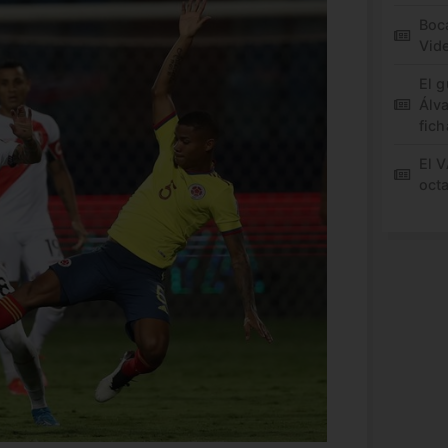
Boca
Vid
El 
Álv
fich
El 
oct