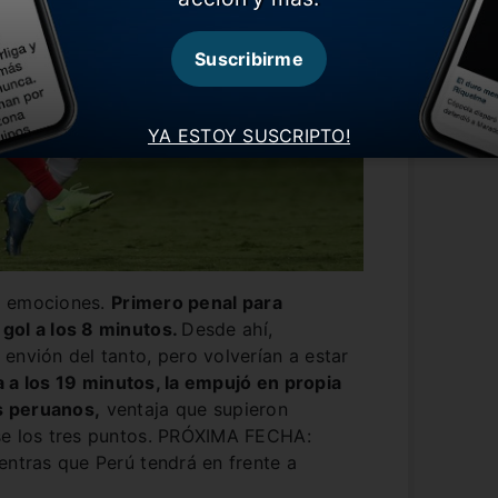
Suscribirme
YA ESTOY SUSCRIPTO!
s emociones.
Primero penal para
gol a los 8 minutos.
Desde ahí,
envión del tanto, pero volverían a estar
 a los 19 minutos, la empujó en propia
os peruanos,
ventaja que supieron
se los tres puntos. PRÓXIMA FECHA:
entras que Perú tendrá en frente a