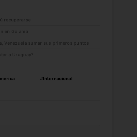
rú recuperarse
on en Goiania
ha, Venezuela sumar sus primeros puntos
ntar a Uruguay?
merica
#Internacional