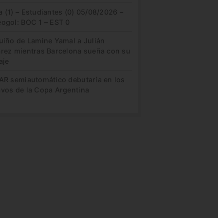
 (1) – Estudiantes (0) 05/08/2026 –
eogol: BOC 1 – EST 0
guiño de Lamine Yamal a Julián
arez mientras Barcelona sueña con su
aje
VAR semiautomático debutaría en los
avos de la Copa Argentina