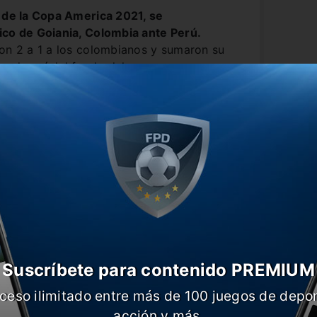
B de la Copa America 2021, se
ico de Goiania, Colombia ante Perú.
ron 2 a 1 a los colombianos y sumaron su
liendo así del fondo del grupo y
uro.
do el partido, tuvo a los cafeteros con
ear el suficiente daño cada vez que se
arte, el equipo de Gareca, se paró de
vechó las que tuvo.
A los 17 minutos,
or, para darle tranquilidad a la Bicolor.
Suscríbete para contenido PREMIUM
ceso ilimitado entre más de 100 juegos de depor
acción y más.