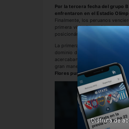
Por la tercera fecha del grupo 
enfrentaron en el Estadio Olímp
Finalmente, los peruanos vencie
primera victoria en el torneo, sa
posicionándose mejor para el fut
La primera parte, al igual que to
dominio de la pelota pero sin cr
acercaban al arco rival. Por su p
gran manera en el campo y apro
Flores puso el 1 a 0 en el marcad
Disfruta de ac