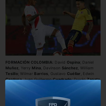
FORMACIÓN COLOMBIA:
David
Ospina
; Daniel
Muñoz
, Yerry
Mina
, Davinson
Sánchez
, William
Tesillo
; Wilmar
Barrios
, Gustavo
Cuéllar
, Edwin
Cardona
, Juan Guillermo
Cuadrado
; Duván
Zapata
y Luis Fernando
Muriel.
FORMACIÓN PERÚ:
Pedro
Gallese
; Aldo
Corzo
,
Luis
Abram
(Alexander
Callens
), Christian
Ramos
;
Marcos
López
, Yoshimar
Yotún
, Renato
Tapia
,