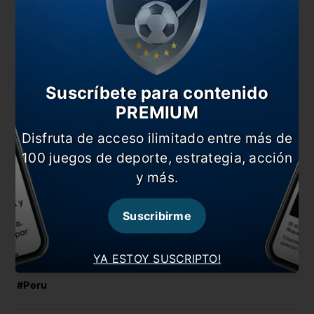
Christian
Cueva
, André
Carrillo
; Gianluca
Lapadula
.
También te puede interesar
Colombia y Venezuela aburrieron en Goiania
Suscríbete para contenido
PREMIUM
“Lionel Messi es un rey de la precisión”
Disfruta de acceso ilimitado entre más de
Colombia quiere seguir de racha, Venezuela sumar
sus primeros puntos
100 juegos de deporte, estrategia, acción
y más.
Uruguay se prepara para enfrentar a Argentina
En esta nota:
Suscribirme
#Colombia
#Copa America
YA ESTOY SUSCRIPTO!
#Internacional
#Noticia
#Peru