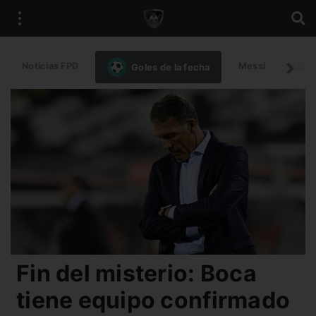
Noticias FPD
Messi
Intern
Goles de la fecha
Fin del misterio: Boca
tiene equipo confirmado