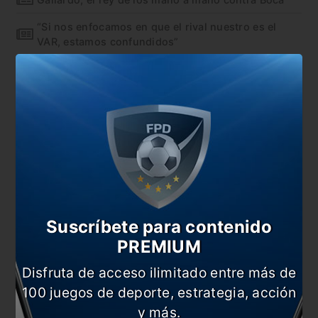
“Si nos enfocamos en que el rival nuestro es el
VAR, estamos confundidos”
¿Se viene un nuevo Boca vs River en la
Libertadores?
En esta nota:
#Advíncula
#Boca
#Miguel Ángel Russo
#Noticia
#River
Suscríbete para contenido
Comentarios
PREMIUM
Dejá tu opinión acá!
Disfruta de acceso ilimitado entre más de
100 juegos de deporte, estrategia, acción
y más.