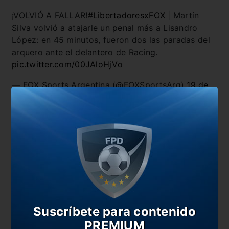
¡VOLVIÓ A FALLAR!
#LibertadoresxFOX
| Martín
Silva volvió a atajarle un penal más a Lisandro
López: en 45 minutos, fueron dos las paradas del
arquero ante el delantero de Racing.
pic.twitter.com/00JAloHjVo
— FOX Sports Argentina (@FOXSportsArg)
19 de
abril de 2018
También te puede interesar
Racing consiguió una victoria en Venezuela
Bou se tiene fe para el duelo ante River
Racing quiere avanzar en la Copa
El Cilindro ya espera por Racing
Suscríbete para contenido
En esta nota:
PREMIUM