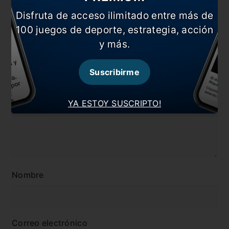
#Copa Libertadores
#Racing
Disfruta de acceso ilimitado entre más de
#Vasco
100 juegos de deporte, estrategia, acción
y más.
Comentarios
Dejá tu opinión acá!
Suscribirme
YA ESTOY SUSCRIPTO!
Nombre
Correo electrónico