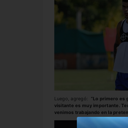
Luego, agregó:
“Lo primero es 
visitante es muy importante. T
venimos trabajando en la prete