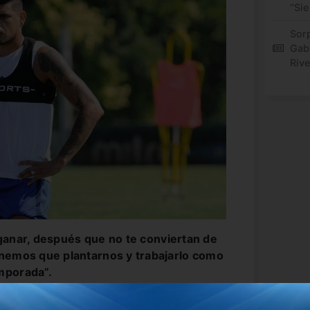
“Sie
Sor
Gabr
Rive
ganar, después que no te conviertan de
enemos que plantarnos y trabajarlo como
mporada”.