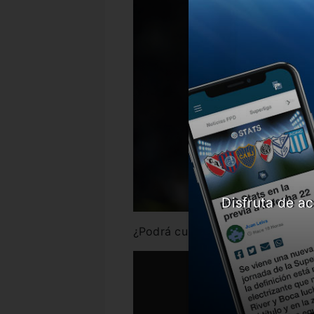
Disfruta de ac
¿Podrá cumplir la ley del ex en 