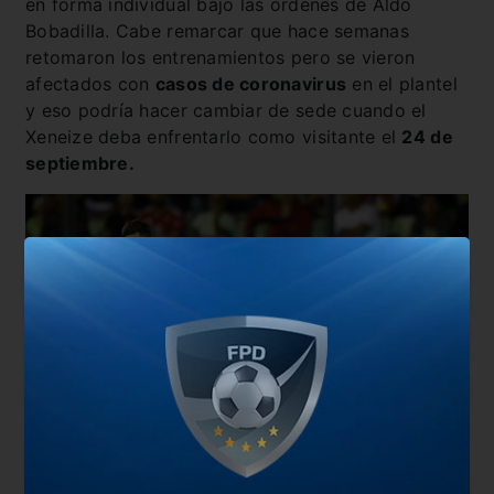
en forma individual bajo las órdenes de Aldo
Bobadilla. Cabe remarcar que hace semanas
retomaron los entrenamientos pero se vieron
afectados con
casos de coronavirus
en el plantel
y eso podría hacer cambiar de sede cuando el
Xeneize deba enfrentarlo como visitante el
24 de
septiembre.