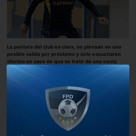
La postura del club es clara, no piensan en una
posible salida por préstamo y solo escucharán
ofertas en caso de que se trate de una venta
definitiva
, en la cual buscarán una cifra cercana a
los casi cinco millones de dólares que abonaron
para quedarse con su ficha.
Palacios no disputó un minuto en este 2026
. Al
comienzo de la pretemporada una
sinovitis en su
rodilla derecha no le permitió formar parte de los
amistosos ni del arranque del Torneo Apertura
. A
fines de febrero acordó operarse con el cuerpo
médico del club. Luego de la cirugía, que le