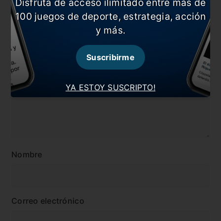
Disfruta de acceso ilimitado entre más de
#Real Madrid
100 juegos de deporte, estrategia, acción
y más.
Comentarios
Dejá tu opinión acá!
Suscribirme
YA ESTOY SUSCRIPTO!
Nombre
Correo electrónico