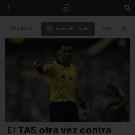
Noticias FPD
Messi
Intern
Goles de la fecha
El TAS otra vez contra