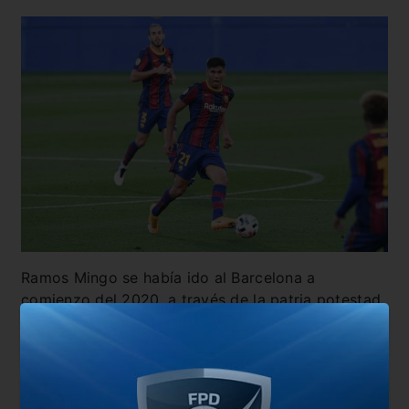
Ramos Mingo se había ido al Barcelona a
comienzo del 2020, a través de la patria potestad,
cuando aún no tenía contrato con Boca.
“
El
defensa central argentino de 18 años ha llegado
libre al club azulgrana, ha firmado por tres
temporadas más dos opcionales y su cláusula de