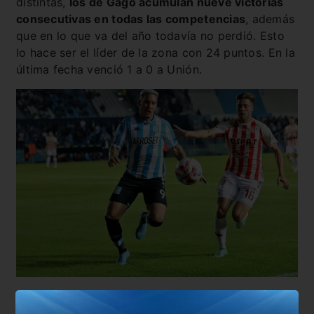
distintas,
los de Gago acumulan nueve victorias
consecutivas en todas las competencias
, además
que en lo que va del año todavía no perdió. Esto
lo hace ser el líder de la zona con 24 puntos. En la
última fecha venció 1 a 0 a Unión.
FORMACIÓN PATRONATO:
Matías
Mansilla
;
Raúl
Lozano
, Oliver
Benítez
, Carlos
Quintana
,