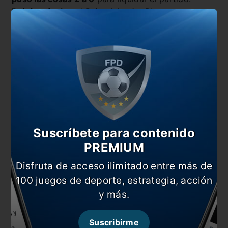
Próxima fecha:
el Rojo visitará a Platense,
mientras que el Patrón deberá ser local de
Newell’s.
Suscríbete para contenido
PREMIUM
Disfruta de acceso ilimitado entre más de
También te puede interesar
100 juegos de deporte, estrategia, acción
y más.
El Patrón del mal
Independiente en busca de la clasificación
Suscribirme