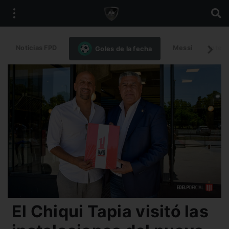
Noticias FPD
Messi
Intern
Goles de la fecha
El Chiqui Tapia visitó las