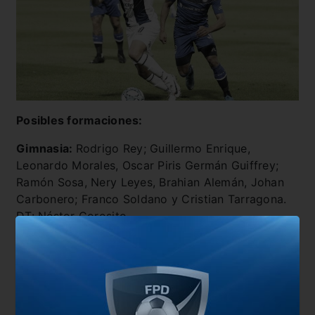
Posibles formaciones:
Gimnasia:
Rodrigo Rey; Guillermo Enrique,
Leonardo Morales, Oscar Piris Germán Guiffrey;
Ramón Sosa, Nery Leyes, Brahian Alemán, Johan
Carbonero; Franco Soldano y Cristian Tarragona.
DT: Néstor Gorosito.
Talleres:
Guido Herrera; Gastón Benavídez, Rafael
Pérez, Enzo Díaz, ´Ángelo Martino; Juan Ignacio
Méndez, Rodrigo Villagra, Matías Esquivel, Héctor
Fértoli; Matías Godoy y Federico Girotti. DT: Pedro
Caixinha.