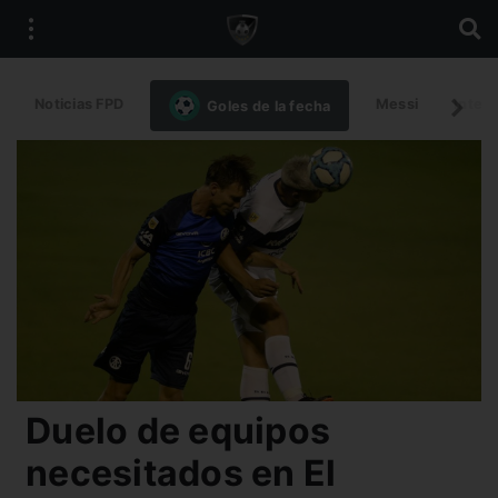
Noticias FPD
Messi
Intern
Goles de la fecha
Duelo de equipos
necesitados en El