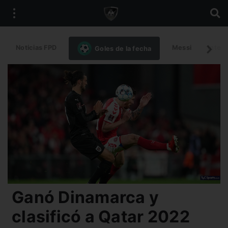
Noticias FPD
Messi
Intern
Goles de la fecha
Ganó Dinamarca y
clasificó a Qatar 2022