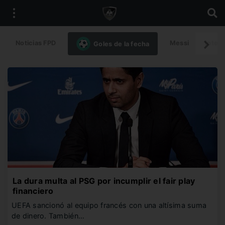
Noticias FPD
Messi
Intern
Goles de la fecha
La dura multa al PSG por incumplir el fair play
financiero
UEFA sancionó al equipo francés con una altísima suma
de dinero. También…