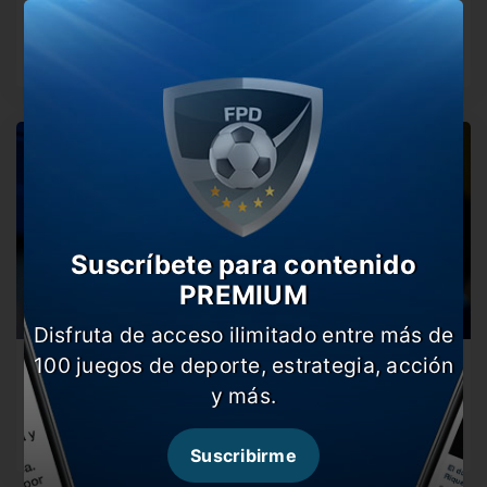
El ente europeo tomó decisiones con respecto a las
reglas de la…
Suscríbete para contenido
PREMIUM
Disfruta de acceso ilimitado entre más de
100 juegos de deporte, estrategia, acción
La decisión de UEFA con respecto a la Superliga
Europea
y más.
El ente de fútbol europeo tomó una determinación con
respecto a los…
Suscribirme